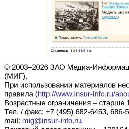
Тип:
Исторические
Тимофея Бегрова
Модель Бисм
подробнее
Предоставлено:
Тимофей Бегров
Страницы:
1
2
3
4
5
6
© 2003–2026 ЗАО Медиа-Информаци
(МИГ).
При использовании материалов не
правила (
http://www.insur-info.ru/abo
Возрастные ограничения – старше 1
Тел. / факс: +7 (495) 682-6453, 686-5
mail:
mig@insur-info.ru
.