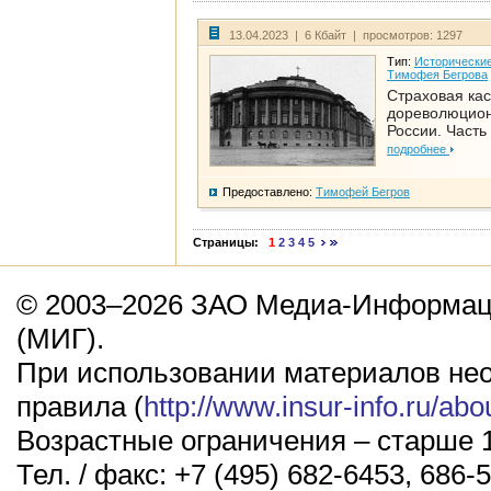
13.04.2023 | 6 Кбайт | просмотров: 1297
Тип:
Исторические
Тимофея Бегрова
Страховая кас
дореволюцио
России. Часть
подробнее
Предоставлено:
Тимофей Бегров
Страницы:
1
2
3
4
5
© 2003–2026 ЗАО Медиа-Информаци
(МИГ).
При использовании материалов не
правила (
http://www.insur-info.ru/abo
Возрастные ограничения – старше 1
Тел. / факс: +7 (495) 682-6453, 686-5