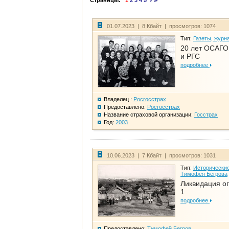
Страницы:
1
2
3
4
5
01.07.2023 | 8 Кбайт | просмотров: 1074
Тип:
Газеты, журн
20 лет ОСАГО.
и РГС
подробнее
Владелец :
Росгосстрах
Предоставлено:
Росгосстрах
Название страховой организации:
Госстрах
Год:
2003
10.06.2023 | 7 Кбайт | просмотров: 1031
Тип:
Исторические
Тимофея Бегрова
Ликвидация ог
1
подробнее
Предоставлено:
Тимофей Бегров