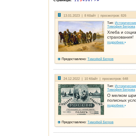
Страницы:
1
2
3
4
5
6
7
13.01.2023 | 8 Кбайт | просмотров: 826
Тип:
Исторические
Тимофея Бегрова
Хлеба и соци
страхования!
подробнее
Предоставлено:
Тимофей Бегров
24.12.2022 | 10 Кбайт | просмотров: 648
Тип:
Исторические
Тимофея Бегрова
О мелком шр
полисных усл
подробнее
Предоставлено:
Тимофей Бегров