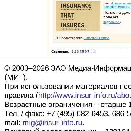
Тип:
Исторические
Тимофея Бегрова
Полис на дож
повезёт
подробнее
Предоставлено:
Тимофей Бегров
Страницы:
1
2
3
4
5
6
7
© 2003–2026 ЗАО Медиа-Информаци
(МИГ).
При использовании материалов не
правила (
http://www.insur-info.ru/abo
Возрастные ограничения – старше 1
Тел. / факс: +7 (495) 682-6453, 686-5
mail:
mig@insur-info.ru
.