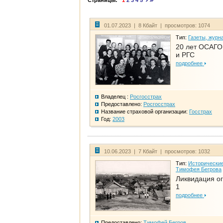
Страницы:
1
2
3
4
5
01.07.2023 | 8 Кбайт | просмотров: 1074
Тип:
Газеты, журн
20 лет ОСАГО.
и РГС
подробнее
Владелец :
Росгосстрах
Предоставлено:
Росгосстрах
Название страховой организации:
Госстрах
Год:
2003
10.06.2023 | 7 Кбайт | просмотров: 1032
Тип:
Исторические
Тимофея Бегрова
Ликвидация ог
1
подробнее
Предоставлено:
Тимофей Бегров