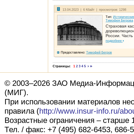
13.04.2023 | 6 Кбайт | просмотров: 1298
Тип:
Исторические
Тимофея Бегрова
Страховая кас
дореволюцио
России. Часть
подробнее
Предоставлено:
Тимофей Бегров
Страницы:
1
2
3
4
5
© 2003–2026 ЗАО Медиа-Информаци
(МИГ).
При использовании материалов не
правила (
http://www.insur-info.ru/abo
Возрастные ограничения – старше 1
Тел. / факс: +7 (495) 682-6453, 686-5