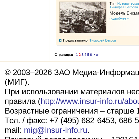
Тип:
Исторические
Тимофея Бегрова
Модель Бисм
подробнее
Предоставлено:
Тимофей Бегров
Страницы:
1
2
3
4
5
6
© 2003–2026 ЗАО Медиа-Информаци
(МИГ).
При использовании материалов не
правила (
http://www.insur-info.ru/abo
Возрастные ограничения – старше 1
Тел. / факс: +7 (495) 682-6453, 686-5
mail:
mig@insur-info.ru
.