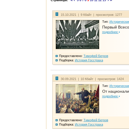
Страницы:
5
6
7
8
9
10
11
12
13
15.10.2021 | 9 Кбайт | просмотров: 1277
Тип:
Исторически
Первый Всесо
подробнее
Предоставлено:
Тимофей Бегров
Подборка:
История Госстраха
30.09.2021 | 10 Кбайт | просмотров: 1424
Тип:
Исторически
От национали
подробнее
Предоставлено:
Тимофей Бегров
Подборка:
История Госстраха