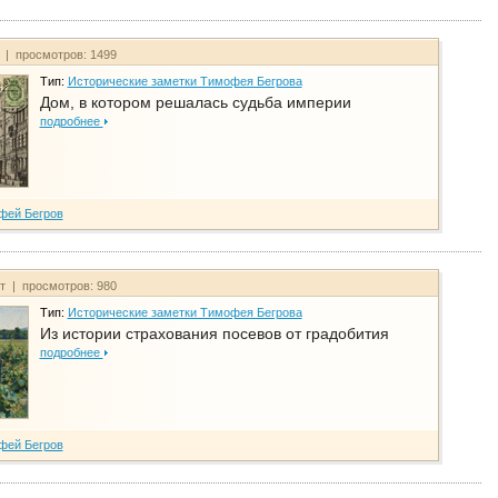
т | просмотров: 1499
Тип:
Исторические заметки Тимофея Бегрова
Дом, в котором решалась судьба империи
подробнее
фей Бегров
йт | просмотров: 980
Тип:
Исторические заметки Тимофея Бегрова
Из истории страхования посевов от градобития
подробнее
фей Бегров