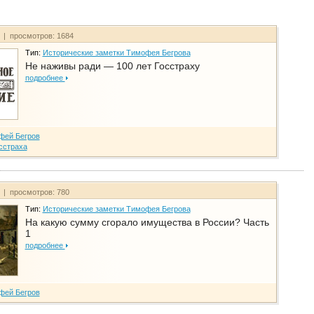
т | просмотров: 1684
Тип:
Исторические заметки Тимофея Бегрова
Не наживы ради — 100 лет Госстраху
подробнее
фей Бегров
сстраха
т | просмотров: 780
Тип:
Исторические заметки Тимофея Бегрова
На какую сумму сгорало имущества в России? Часть
1
подробнее
фей Бегров