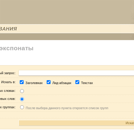
 экспонаты
ый запрос:
Искать в:
Заголовках
Лид-абзацах
Текстах
ых словах:
евых слов:
х группах:
После выбора данного пункта откроется список групп