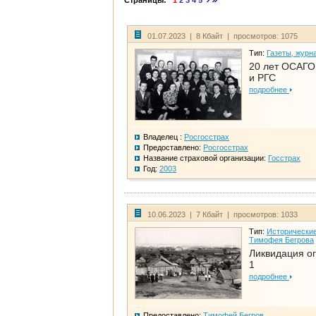
Страницы:
1
2
3
4
5
01.07.2023 | 8 Кбайт | просмотров: 1075
Тип:
Газеты, журн
20 лет ОСАГО.
и РГС
подробнее
Владелец :
Росгосстрах
Предоставлено:
Росгосстрах
Название страховой организации:
Госстрах
Год:
2003
10.06.2023 | 7 Кбайт | просмотров: 1033
Тип:
Исторические
Тимофея Бегрова
Ликвидация ог
1
подробнее
Предоставлено:
Тимофей Бегров