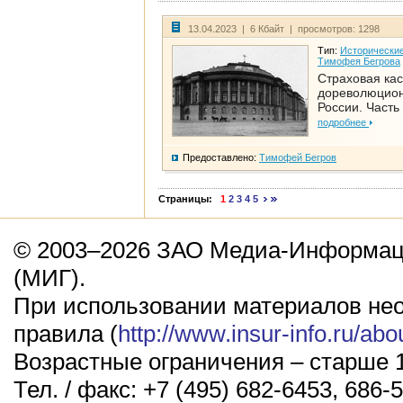
13.04.2023 | 6 Кбайт | просмотров: 1298
Тип:
Исторические
Тимофея Бегрова
Страховая кас
дореволюцио
России. Часть
подробнее
Предоставлено:
Тимофей Бегров
Страницы:
1
2
3
4
5
© 2003–2026 ЗАО Медиа-Информаци
(МИГ).
При использовании материалов не
правила (
http://www.insur-info.ru/abo
Возрастные ограничения – старше 1
Тел. / факс: +7 (495) 682-6453, 686-5