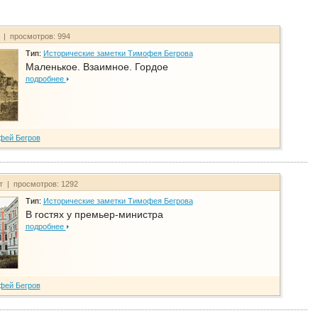
т | просмотров: 994
Тип:
Исторические заметки Тимофея Бегрова
Маленькое. Взаимное. Гордое
подробнее
фей Бегров
йт | просмотров: 1292
Тип:
Исторические заметки Тимофея Бегрова
В гостях у премьер-министра
подробнее
фей Бегров