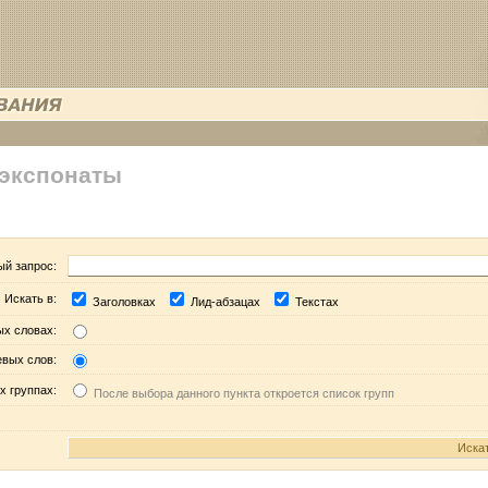
 экспонаты
ый запрос:
Искать в:
Заголовках
Лид-абзацах
Текстах
ых словах:
евых слов:
х группах:
После выбора данного пункта откроется список групп