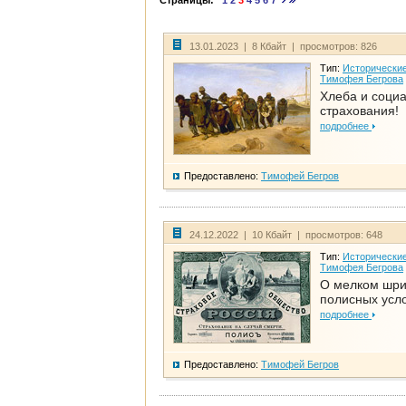
Страницы:
1
2
3
4
5
6
7
13.01.2023 | 8 Кбайт | просмотров: 826
Тип:
Исторические
Тимофея Бегрова
Хлеба и соци
страхования!
подробнее
Предоставлено:
Тимофей Бегров
24.12.2022 | 10 Кбайт | просмотров: 648
Тип:
Исторические
Тимофея Бегрова
О мелком шр
полисных усл
подробнее
Предоставлено:
Тимофей Бегров