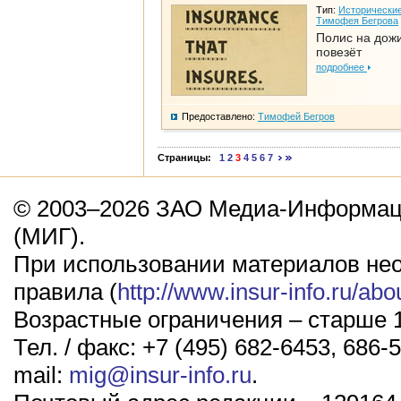
Тип:
Исторические
Тимофея Бегрова
Полис на дож
повезёт
подробнее
Предоставлено:
Тимофей Бегров
Страницы:
1
2
3
4
5
6
7
© 2003–2026 ЗАО Медиа-Информаци
(МИГ).
При использовании материалов не
правила (
http://www.insur-info.ru/abo
Возрастные ограничения – старше 1
Тел. / факс: +7 (495) 682-6453, 686-5
mail:
mig@insur-info.ru
.