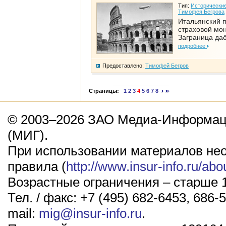
Тип:
Исторические
Тимофея Бегрова
Итальянский п
страховой мо
Заграница да
подробнее
Предоставлено:
Тимофей Бегров
Страницы:
1
2
3
4
5
6
7
8
© 2003–2026 ЗАО Медиа-Информаци
(МИГ).
При использовании материалов не
правила (
http://www.insur-info.ru/abo
Возрастные ограничения – старше 1
Тел. / факс: +7 (495) 682-6453, 686-5
mail:
mig@insur-info.ru
.