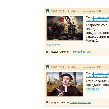
08.07.2022 | 9 Кбайт | просмотров: 849
Тип:
Исторические
Тимофея Бегрова
Ретроспективн
на идеи
государственн
страхования 
Часть 1
подробнее
Предоставлено:
Тимофей Бегров
23.06.2022 | 9 Кбайт | просмотров: 754
Тип:
Исторические
Тимофея Бегрова
Страхование 
предъявителя
подробнее
Предоставлено:
Тимофей Бегров