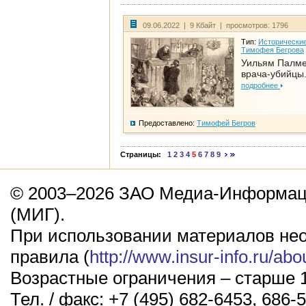
09.06.2022 | 9 Кбайт | просмотров: 1796
Тип:
Исторические
Тимофея Бегрова
Уильям Палме
врача-убийцы.
подробнее
Предоставлено:
Тимофей Бегров
Страницы:
1
2
3
4
5
6
7
8
9
© 2003–2026 ЗАО Медиа-Информаци
(МИГ).
При использовании материалов не
правила (
http://www.insur-info.ru/abo
Возрастные ограничения – старше 1
Тел. / факс: +7 (495) 682-6453, 686-5