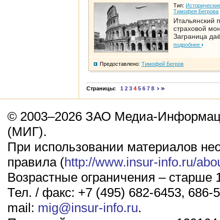
Тип:
Исторические
Тимофея Бегрова
Итальянский п
страховой мо
Заграница да
подробнее
Предоставлено:
Тимофей Бегров
Страницы:
1
2
3
4
5
6
7
8
© 2003–2026 ЗАО Медиа-Информаци
(МИГ).
При использовании материалов не
правила (
http://www.insur-info.ru/abo
Возрастные ограничения – старше 1
Тел. / факс: +7 (495) 682-6453, 686-5
mail:
mig@insur-info.ru
.