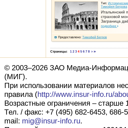
Тип:
Исторические
Тимофея Бегрова
Итальянский п
страховой мо
Заграница да
подробнее
Предоставлено:
Тимофей Бегров
Страницы:
1
2
3
4
5
6
7
8
© 2003–2026 ЗАО Медиа-Информаци
(МИГ).
При использовании материалов не
правила (
http://www.insur-info.ru/abo
Возрастные ограничения – старше 1
Тел. / факс: +7 (495) 682-6453, 686-5
mail:
mig@insur-info.ru
.