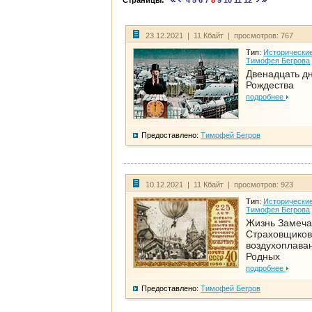
Страницы:
4
5
6
7
8
9
10
11
12
23.12.2021 | 11 Кбайт | просмотров: 767
Тип:
Исторические
Тимофея Бегрова
Двенадцать д
Рождества
подробнее
Предоставлено:
Тимофей Бегров
10.12.2021 | 11 Кбайт | просмотров: 923
Тип:
Исторические
Тимофея Бегрова
Жизнь Замеча
Страховщиков
воздухоплаван
Родных
подробнее
Предоставлено:
Тимофей Бегров