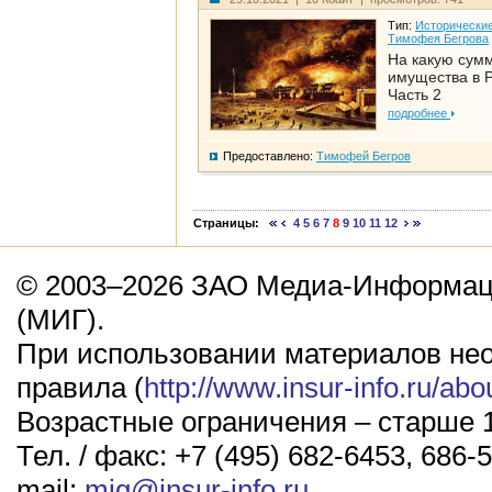
Тип:
Исторические
Тимофея Бегрова
На какую сум
имущества в Р
Часть 2
подробнее
Предоставлено:
Тимофей Бегров
Страницы:
4
5
6
7
8
9
10
11
12
© 2003–2026 ЗАО Медиа-Информаци
(МИГ).
При использовании материалов не
правила (
http://www.insur-info.ru/abo
Возрастные ограничения – старше 1
Тел. / факс: +7 (495) 682-6453, 686-5
mail:
mig@insur-info.ru
.