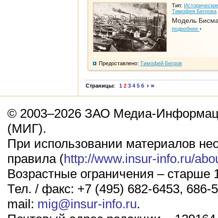
Тип:
Исторические
Тимофея Бегрова
Модель Бисм
подробнее
Предоставлено:
Тимофей Бегров
Страницы:
1
2
3
4
5
6
© 2003–2026 ЗАО Медиа-Информаци
(МИГ).
При использовании материалов не
правила (
http://www.insur-info.ru/abo
Возрастные ограничения – старше 1
Тел. / факс: +7 (495) 682-6453, 686-5
mail:
mig@insur-info.ru
.