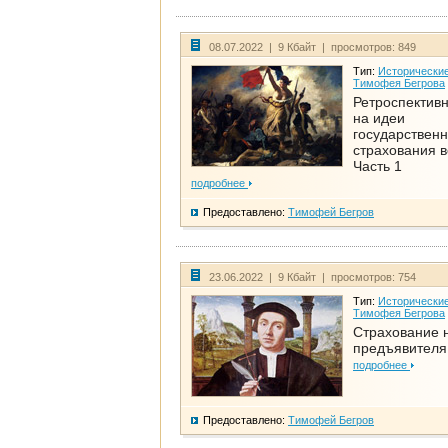
08.07.2022 | 9 Кбайт | просмотров: 849
Тип:
Исторические
Тимофея Бегрова
Ретроспективн
на идеи
государственн
страхования 
Часть 1
подробнее
Предоставлено:
Тимофей Бегров
23.06.2022 | 9 Кбайт | просмотров: 754
Тип:
Исторические
Тимофея Бегрова
Страхование 
предъявителя
подробнее
Предоставлено:
Тимофей Бегров