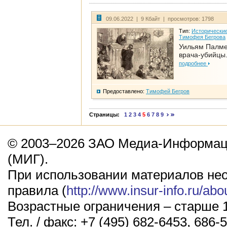
09.06.2022 | 9 Кбайт | просмотров: 1798
Тип:
Исторические
Тимофея Бегрова
Уильям Палме
врача-убийцы.
подробнее
Предоставлено:
Тимофей Бегров
Страницы:
1
2
3
4
5
6
7
8
9
© 2003–2026 ЗАО Медиа-Информаци
(МИГ).
При использовании материалов не
правила (
http://www.insur-info.ru/abo
Возрастные ограничения – старше 1
Тел. / факс: +7 (495) 682-6453, 686-5