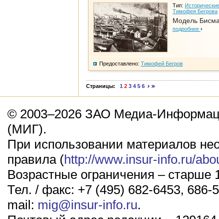
Тип:
Исторические
Тимофея Бегрова
Модель Бисм
подробнее
Предоставлено:
Тимофей Бегров
Страницы:
1
2
3
4
5
6
© 2003–2026 ЗАО Медиа-Информаци
(МИГ).
При использовании материалов не
правила (
http://www.insur-info.ru/abo
Возрастные ограничения – старше 1
Тел. / факс: +7 (495) 682-6453, 686-5
mail:
mig@insur-info.ru
.