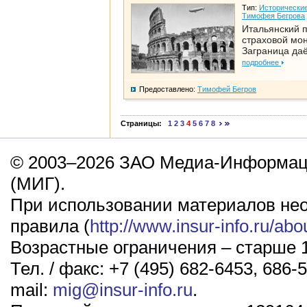
Тип:
Исторические
Тимофея Бегрова
Итальянский п
страховой мо
Заграница да
подробнее
Предоставлено:
Тимофей Бегров
Страницы:
1
2
3
4
5
6
7
8
© 2003–2026 ЗАО Медиа-Информаци
(МИГ).
При использовании материалов не
правила (
http://www.insur-info.ru/abo
Возрастные ограничения – старше 1
Тел. / факс: +7 (495) 682-6453, 686-5
mail:
mig@insur-info.ru
.