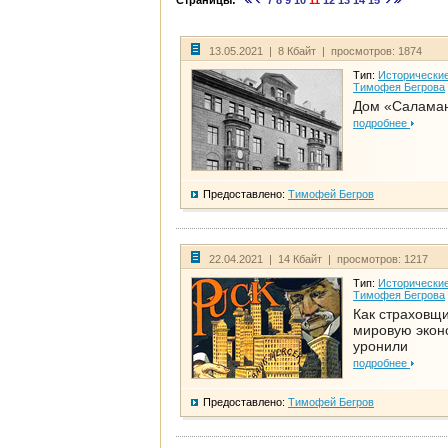
Страницы:
7
8
9
10
11
12
13
14
15
13.05.2021 | 8 Кбайт | просмотров: 1874
Тип:
Исторические
Тимофея Бегрова
Дом «Салама
подробнее
Предоставлено:
Тимофей Бегров
22.04.2021 | 14 Кбайт | просмотров: 1217
Тип:
Исторические
Тимофея Бегрова
Как страховщ
мировую экон
уронили
подробнее
Предоставлено:
Тимофей Бегров