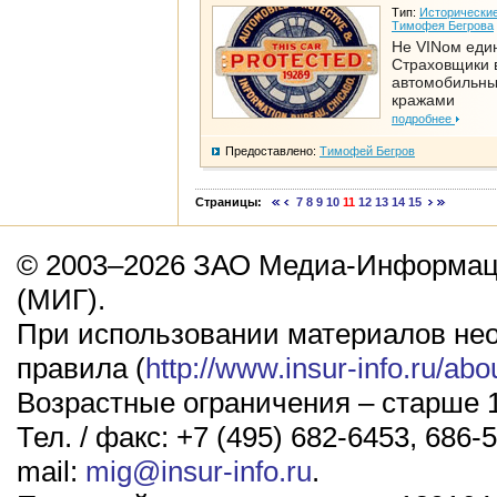
Тип:
Исторические
Тимофея Бегрова
Не VINом еди
Страховщики 
автомобильн
кражами
подробнее
Предоставлено:
Тимофей Бегров
Страницы:
7
8
9
10
11
12
13
14
15
© 2003–2026 ЗАО Медиа-Информаци
(МИГ).
При использовании материалов не
правила (
http://www.insur-info.ru/abo
Возрастные ограничения – старше 1
Тел. / факс: +7 (495) 682-6453, 686-5
mail:
mig@insur-info.ru
.