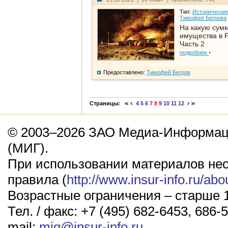
Тип:
Исторические
Тимофея Бегрова
На какую сум
имущества в Р
Часть 2
подробнее
Предоставлено:
Тимофей Бегров
Страницы:
4
5
6
7
8
9
10
11
12
© 2003–2026 ЗАО Медиа-Информаци
(МИГ).
При использовании материалов не
правила (
http://www.insur-info.ru/abo
Возрастные ограничения – старше 1
Тел. / факс: +7 (495) 682-6453, 686-5
mail:
mig@insur-info.ru
.