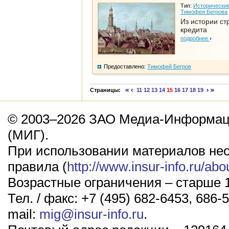
Тип:
Исторические
Тимофея Бегрова
Из истории ст
кредита
подробнее
Предоставлено:
Тимофей Бегров
Страницы:
11
12
13
14
15
16
17
18
19
© 2003–2026 ЗАО Медиа-Информаци
(МИГ).
При использовании материалов не
правила (
http://www.insur-info.ru/abo
Возрастные ограничения – старше 1
Тел. / факс: +7 (495) 682-6453, 686-5
mail:
mig@insur-info.ru
.