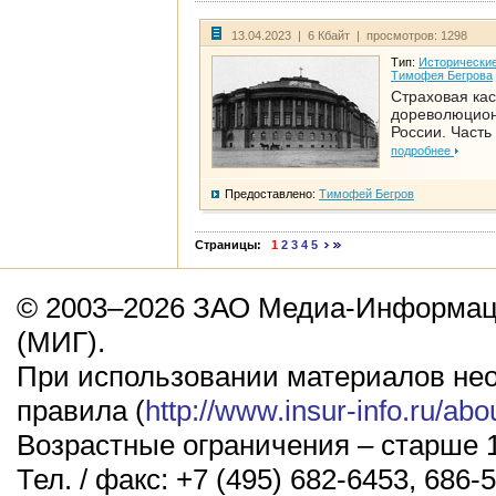
13.04.2023 | 6 Кбайт | просмотров: 1298
Тип:
Исторические
Тимофея Бегрова
Страховая кас
дореволюцио
России. Часть
подробнее
Предоставлено:
Тимофей Бегров
Страницы:
1
2
3
4
5
© 2003–2026 ЗАО Медиа-Информаци
(МИГ).
При использовании материалов не
правила (
http://www.insur-info.ru/abo
Возрастные ограничения – старше 1
Тел. / факс: +7 (495) 682-6453, 686-5