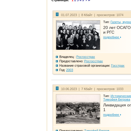
Страницы:
1
2
3
4
5
01.07.2023 | 8 Кбайт | просмотров: 1074
Тип:
Газеты, журн
20 лет ОСАГО.
и РГС
подробнее
Владелец :
Росгосстрах
Предоставлено:
Росгосстрах
Название страховой организации:
Госстрах
Год:
2003
10.06.2023 | 7 Кбайт | просмотров: 1033
Тип:
Исторические
Тимофея Бегрова
Ликвидация ог
1
подробнее
Предоставлено:
Тимофей Бегров