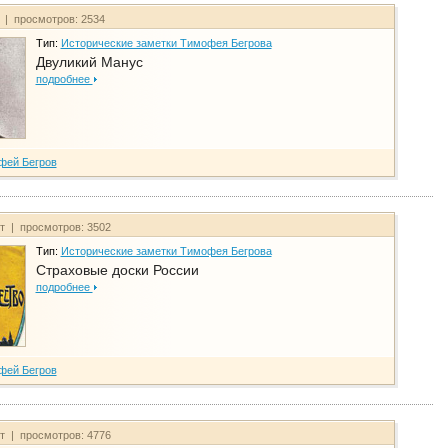
т | просмотров: 2534
Тип:
Исторические заметки Тимофея Бегрова
Двуликий Манус
подробнее
фей Бегров
йт | просмотров: 3502
Тип:
Исторические заметки Тимофея Бегрова
Страховые доски России
подробнее
фей Бегров
йт | просмотров: 4776