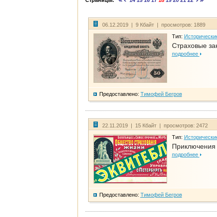
Страницы:
14
15
16
17
18
19
20
21
22
06.12.2019 | 9 Кбайт | просмотров: 1889
Тип:
Исторически
Страховые за
подробнее
Предоставлено:
Тимофей Бегров
22.11.2019 | 15 Кбайт | просмотров: 2472
Тип:
Исторически
Приключения 
подробнее
Предоставлено:
Тимофей Бегров