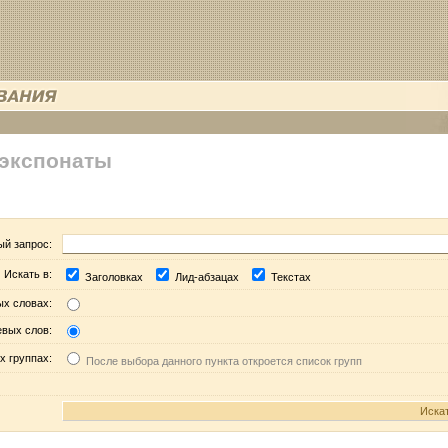
 экспонаты
ый запрос:
Искать в:
Заголовках
Лид-абзацах
Текстах
ых словах:
евых слов:
х группах:
После выбора данного пункта откроется список групп