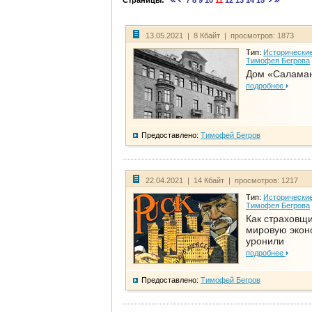
Страницы:
7
8
9
10
11
12
13
14
15
13.05.2021 | 8 Кбайт | просмотров: 1873
Тип:
Исторические
Тимофея Бегрова
Дом «Салама
подробнее
Предоставлено:
Тимофей Бегров
22.04.2021 | 14 Кбайт | просмотров: 1217
Тип:
Исторические
Тимофея Бегрова
Как страховщ
мировую экон
уронили
подробнее
Предоставлено:
Тимофей Бегров