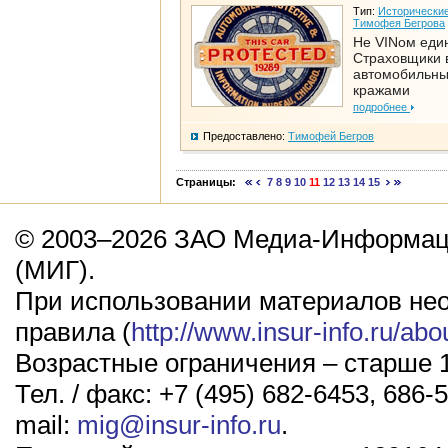
Тип:
Исторические
Тимофея Бегрова
Не VINом еди
Страховщики 
автомобильн
кражами
подробнее
Предоставлено:
Тимофей Бегров
Страницы:
7
8
9
10
11
12
13
14
15
© 2003–2026 ЗАО Медиа-Информаци
(МИГ).
При использовании материалов не
правила (
http://www.insur-info.ru/abo
Возрастные ограничения – старше 1
Тел. / факс: +7 (495) 682-6453, 686-5
mail:
mig@insur-info.ru
.