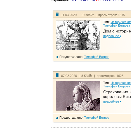
Страницы:
13
14
15
16
17
18
19
20
21
11.03.2020 | 10 Кбайт | просмотров: 1815
Тип:
Исторические
Тимофея Бегрова
Дом с историе
подробнее
Предоставлено:
Тимофей Бегров
07.02.2020 | 8 Кбайт | просмотров: 1628
Тип:
Исторические
Тимофея Бегрова
Страхования 
королевы Вик
подробнее
Предоставлено:
Тимофей Бегров