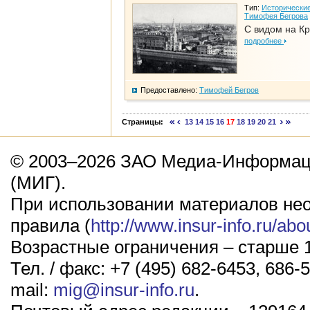
Тип:
Исторические
Тимофея Бегрова
С видом на К
подробнее
Предоставлено:
Тимофей Бегров
Страницы:
13
14
15
16
17
18
19
20
21
© 2003–2026 ЗАО Медиа-Информаци
(МИГ).
При использовании материалов не
правила (
http://www.insur-info.ru/abo
Возрастные ограничения – старше 1
Тел. / факс: +7 (495) 682-6453, 686-5
mail:
mig@insur-info.ru
.