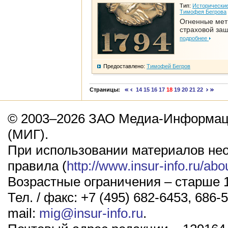
Тип:
Исторические
Тимофея Бегрова
Огненные мет
страховой за
подробнее
Предоставлено:
Тимофей Бегров
Страницы:
14
15
16
17
18
19
20
21
22
© 2003–2026 ЗАО Медиа-Информаци
(МИГ).
При использовании материалов не
правила (
http://www.insur-info.ru/abo
Возрастные ограничения – старше 1
Тел. / факс: +7 (495) 682-6453, 686-5
mail:
mig@insur-info.ru
.