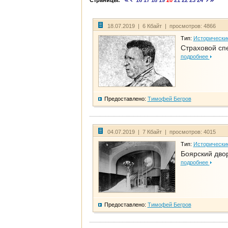
Страницы:
16
17
18
19
20
21
22
23
24
18.07.2019 | 6 Кбайт | просмотров: 4866
Тип:
Исторически
Страховой сп
подробнее
Предоставлено:
Тимофей Бегров
04.07.2019 | 7 Кбайт | просмотров: 4015
Тип:
Исторически
Боярский дво
подробнее
Предоставлено:
Тимофей Бегров