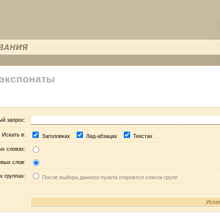
 экспонаты
ый запрос:
Искать в:
Заголовках
Лид-абзацах
Текстах
ых словах:
евых слов:
х группах:
После выбора данного пункта откроется список групп