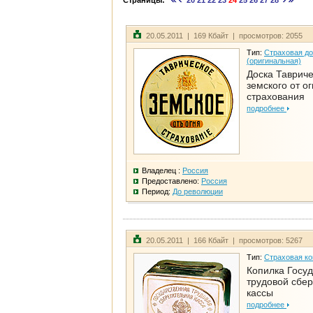
Страницы:
20
21
22
23
24
25
26
27
28
20.05.2011 | 169 Кбайт | просмотров: 2055
Тип:
Страховая до
(оригинальная)
Доска Тавриче
земского от о
страхования
подробнее
Владелец :
Россия
Предоставлено:
Россия
Период:
До революции
20.05.2011 | 166 Кбайт | просмотров: 5267
Тип:
Страховая ко
Копилка Госу
трудовой сбе
кассы
подробнее