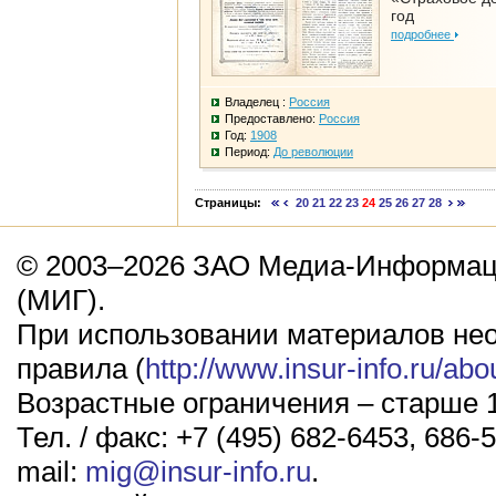
год
подробнее
Владелец :
Россия
Предоставлено:
Россия
Год:
1908
Период:
До революции
Страницы:
20
21
22
23
24
25
26
27
28
© 2003–2026 ЗАО Медиа-Информаци
(МИГ).
При использовании материалов не
правила (
http://www.insur-info.ru/abo
Возрастные ограничения – старше 1
Тел. / факс: +7 (495) 682-6453, 686-5
mail:
mig@insur-info.ru
.