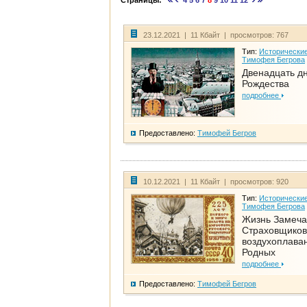
Страницы:
4
5
6
7
8
9
10
11
12
23.12.2021 | 11 Кбайт | просмотров: 767
Тип:
Исторические
Тимофея Бегрова
Двенадцать д
Рождества
подробнее
Предоставлено:
Тимофей Бегров
10.12.2021 | 11 Кбайт | просмотров: 920
Тип:
Исторические
Тимофея Бегрова
Жизнь Замеча
Страховщиков
воздухоплаван
Родных
подробнее
Предоставлено:
Тимофей Бегров