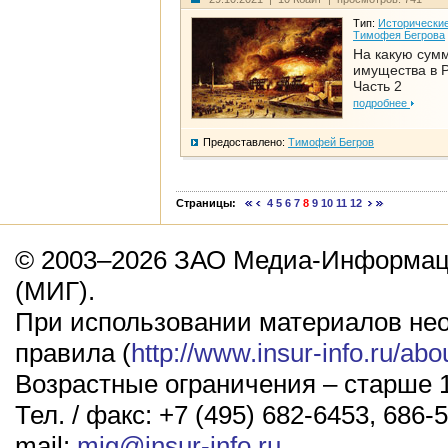
Тип:
Исторические
Тимофея Бегрова
На какую сум
имущества в Р
Часть 2
подробнее
Предоставлено:
Тимофей Бегров
Страницы:
4
5
6
7
8
9
10
11
12
© 2003–2026 ЗАО Медиа-Информаци
(МИГ).
При использовании материалов не
правила (
http://www.insur-info.ru/abo
Возрастные ограничения – старше 1
Тел. / факс: +7 (495) 682-6453, 686-5
mail:
mig@insur-info.ru
.