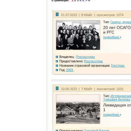
Страницы:
1
2
3
4
5
01.07.2023 | 8 Кбайт | просмотров: 1074
Тип:
Газеты, журн
20 лет ОСАГО.
и РГС
подробнее
Владелец :
Росгосстрах
Предоставлено:
Росгосстрах
Название страховой организации:
Госстрах
Год:
2003
10.06.2023 | 7 Кбайт | просмотров: 1031
Тип:
Исторические
Тимофея Бегрова
Ликвидация ог
1
подробнее
Предоставлено:
Тимофей Бегров