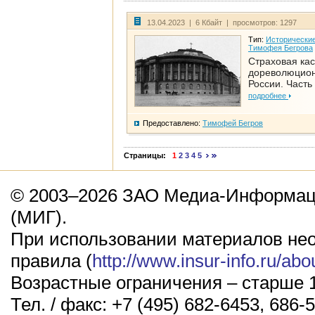
13.04.2023 | 6 Кбайт | просмотров: 1297
Тип:
Исторические
Тимофея Бегрова
Страховая кас
дореволюцио
России. Часть
подробнее
Предоставлено:
Тимофей Бегров
Страницы:
1
2
3
4
5
© 2003–2026 ЗАО Медиа-Информаци
(МИГ).
При использовании материалов не
правила (
http://www.insur-info.ru/abo
Возрастные ограничения – старше 1
Тел. / факс: +7 (495) 682-6453, 686-5