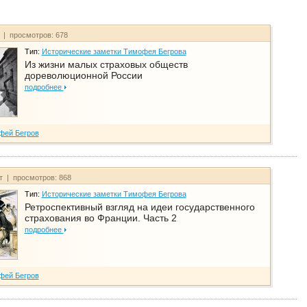
т | просмотров: 678
Тип:
Исторические заметки Тимофея Бегрова
Из жизни малых страховых обществ
дореволюционной России
подробнее
фей Бегров
йт | просмотров: 868
Тип:
Исторические заметки Тимофея Бегрова
Ретроспективный взгляд на идеи государственного
страхования во Франции. Часть 2
подробнее
фей Бегров