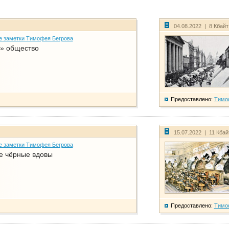
04.08.2022 | 8 Кбай
е заметки Тимофея Бегрова
» общество
Предоставлено:
Тимо
15.07.2022 | 11 Кба
е заметки Тимофея Бегрова
е чёрные вдовы
Предоставлено:
Тимо