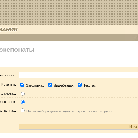
 экспонаты
ый запрос:
Искать в:
Заголовках
Лид-абзацах
Текстах
ых словах:
евых слов:
х группах:
После выбора данного пункта откроется список групп