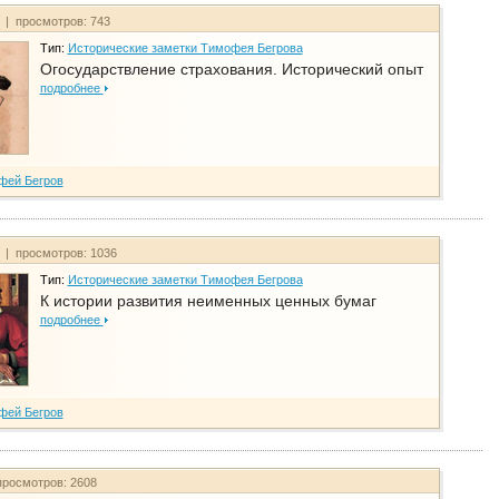
т | просмотров: 743
Тип:
Исторические заметки Тимофея Бегрова
Огосударствление страхования. Исторический опыт
подробнее
фей Бегров
т | просмотров: 1036
Тип:
Исторические заметки Тимофея Бегрова
К истории развития неименных ценных бумаг
подробнее
фей Бегров
просмотров: 2608