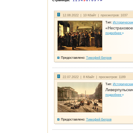
Страницы:
1
2
3
4
5
6
7
8
9
12.08.2022 | 10 Кбайт | просмотров: 1037
Тип:
Исторически
«Нестраховое
подробнее
Предоставлено:
Тимофей Бегров
22.07.2022 | 8 Кбайт | просмотров: 1189
Тип:
Исторически
Ливерпульски
подробнее
Предоставлено:
Тимофей Бегров