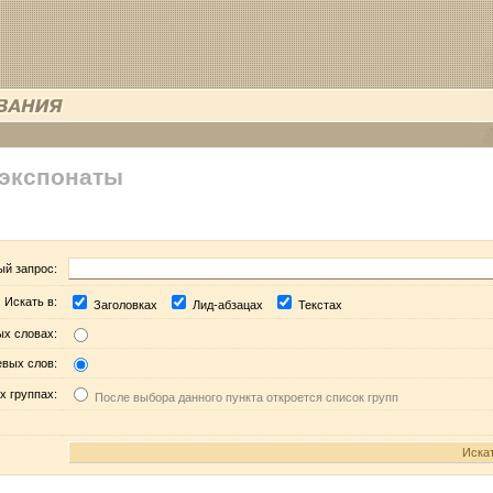
 экспонаты
ый запрос:
Искать в:
Заголовках
Лид-абзацах
Текстах
ых словах:
евых слов:
х группах:
После выбора данного пункта откроется список групп