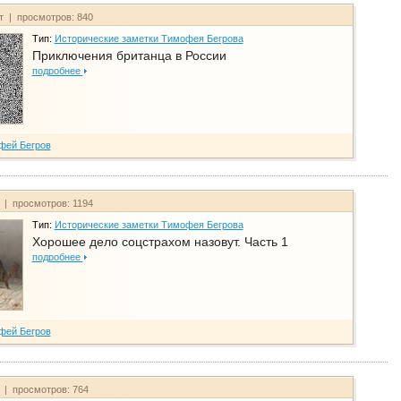
йт | просмотров: 840
Тип:
Исторические заметки Тимофея Бегрова
Приключения британца в России
подробнее
фей Бегров
т | просмотров: 1194
Тип:
Исторические заметки Тимофея Бегрова
Хорошее дело соцстрахом назовут. Часть 1
подробнее
фей Бегров
т | просмотров: 764