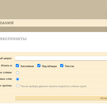
 экспонаты
ый запрос:
Искать в:
Заголовках
Лид-абзацах
Текстах
ых словах:
евых слов:
х группах:
После выбора данного пункта откроется список групп