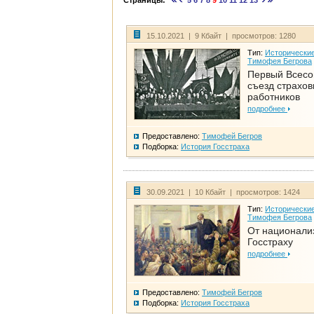
Страницы:
5
6
7
8
9
10
11
12
13
15.10.2021 | 9 Кбайт | просмотров: 1280
Тип:
Исторические
Тимофея Бегрова
Первый Всес
съезд страхо
работников
подробнее
Предоставлено:
Тимофей Бегров
Подборка:
История Госстраха
30.09.2021 | 10 Кбайт | просмотров: 1424
Тип:
Исторические
Тимофея Бегрова
От национали
Госстраху
подробнее
Предоставлено:
Тимофей Бегров
Подборка:
История Госстраха