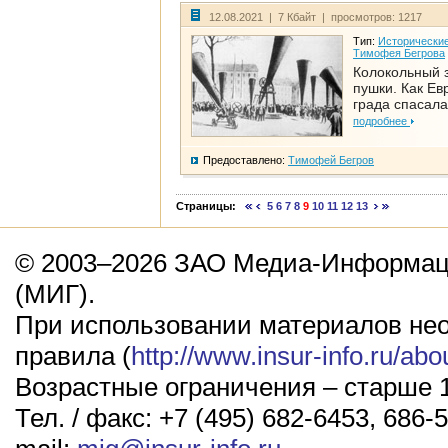
12.08.2021 | 7 Кбайт | просмотров: 1217
Тип:
Исторические
Тимофея Бегрова
Колокольный 
пушки. Как Ев
града спасала
подробнее
Предоставлено:
Тимофей Бегров
Страницы:
5
6
7
8
9
10
11
12
13
© 2003–2026 ЗАО Медиа-Информаци
(МИГ).
При использовании материалов не
правила (
http://www.insur-info.ru/abo
Возрастные ограничения – старше 1
Тел. / факс: +7 (495) 682-6453, 686-5