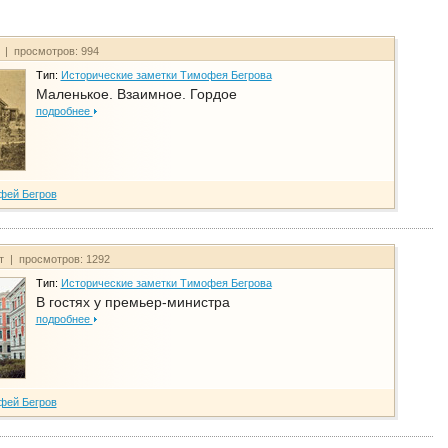
т | просмотров: 994
Тип:
Исторические заметки Тимофея Бегрова
Маленькое. Взаимное. Гордое
подробнее
фей Бегров
йт | просмотров: 1292
Тип:
Исторические заметки Тимофея Бегрова
В гостях у премьер-министра
подробнее
фей Бегров