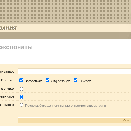
 экспонаты
ый запрос:
Искать в:
Заголовках
Лид-абзацах
Текстах
ых словах:
евых слов:
х группах:
После выбора данного пункта откроется список групп