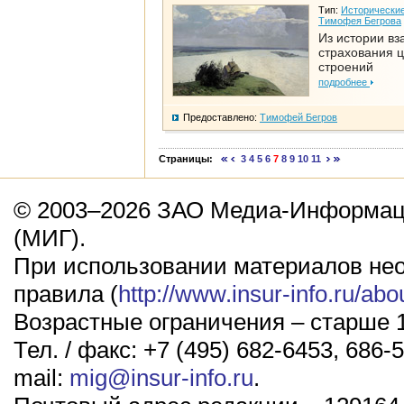
Тип:
Исторические
Тимофея Бегрова
Из истории вз
страхования 
строений
подробнее
Предоставлено:
Тимофей Бегров
Страницы:
3
4
5
6
7
8
9
10
11
© 2003–2026 ЗАО Медиа-Информаци
(МИГ).
При использовании материалов не
правила (
http://www.insur-info.ru/abo
Возрастные ограничения – старше 1
Тел. / факс: +7 (495) 682-6453, 686-5
mail:
mig@insur-info.ru
.