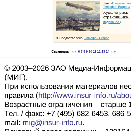
Тип:
Исторические
Тимофея Бегрова
Худший риск
страховщика. 
подробнее
Предоставлено:
Тимофей Бегров
Страницы:
6
7
8
9
10
11
12
13
14
© 2003–2026 ЗАО Медиа-Информаци
(МИГ).
При использовании материалов не
правила (
http://www.insur-info.ru/abo
Возрастные ограничения – старше 1
Тел. / факс: +7 (495) 682-6453, 686-5
mail:
mig@insur-info.ru
.