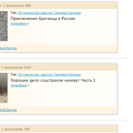
йт | просмотров: 840
Тип:
Исторические заметки Тимофея Бегрова
Приключения британца в России
подробнее
фей Бегров
т | просмотров: 1194
Тип:
Исторические заметки Тимофея Бегрова
Хорошее дело соцстрахом назовут. Часть 1
подробнее
фей Бегров
т | просмотров: 764