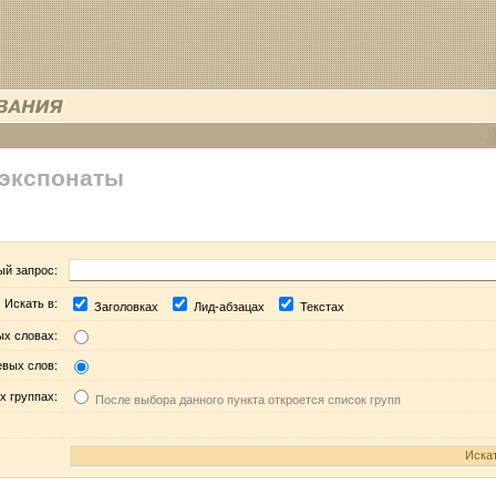
 экспонаты
ый запрос:
Искать в:
Заголовках
Лид-абзацах
Текстах
ых словах:
евых слов:
х группах:
После выбора данного пункта откроется список групп