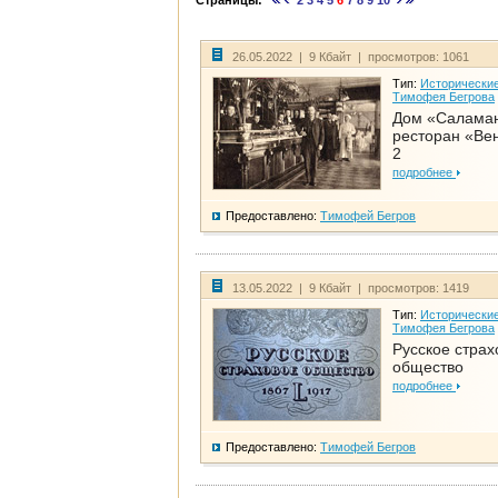
Страницы:
2
3
4
5
6
7
8
9
10
26.05.2022 | 9 Кбайт | просмотров: 1061
Тип:
Исторические
Тимофея Бегрова
Дом «Салама
ресторан «Вен
2
подробнее
Предоставлено:
Тимофей Бегров
13.05.2022 | 9 Кбайт | просмотров: 1419
Тип:
Исторические
Тимофея Бегрова
Русское страх
общество
подробнее
Предоставлено:
Тимофей Бегров