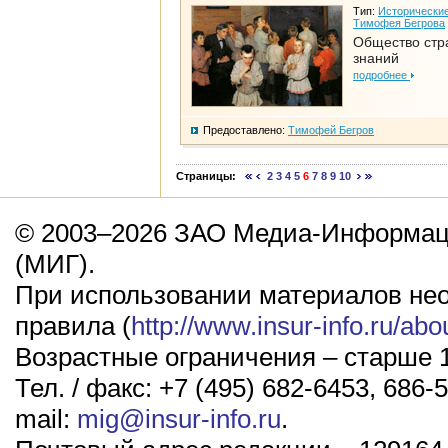
Тип:
Исторические
Тимофея Бегрова
Общество стр
знаний
подробнее
Предоставлено:
Тимофей Бегров
Страницы:
2
3
4
5
6
7
8
9
10
© 2003–2026 ЗАО Медиа-Информаци
(МИГ).
При использовании материалов не
правила (
http://www.insur-info.ru/abo
Возрастные ограничения – старше 1
Тел. / факс: +7 (495) 682-6453, 686-5
mail:
mig@insur-info.ru
.