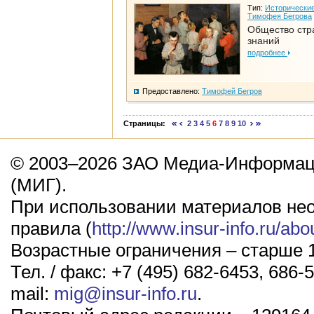
Тип:
Исторические
Тимофея Бегрова
Общество стр
знаний
подробнее
Предоставлено:
Тимофей Бегров
Страницы:
2
3
4
5
6
7
8
9
10
© 2003–2026 ЗАО Медиа-Информаци
(МИГ).
При использовании материалов не
правила (
http://www.insur-info.ru/abo
Возрастные ограничения – старше 1
Тел. / факс: +7 (495) 682-6453, 686-5
mail:
mig@insur-info.ru
.