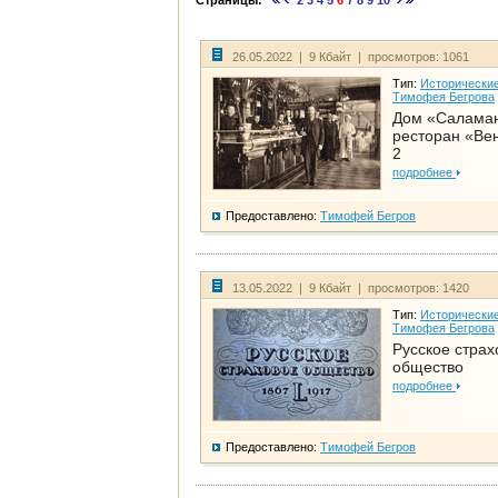
Страницы:
2
3
4
5
6
7
8
9
10
26.05.2022 | 9 Кбайт | просмотров: 1061
Тип:
Исторические
Тимофея Бегрова
Дом «Салама
ресторан «Вен
2
подробнее
Предоставлено:
Тимофей Бегров
13.05.2022 | 9 Кбайт | просмотров: 1420
Тип:
Исторические
Тимофея Бегрова
Русское страх
общество
подробнее
Предоставлено:
Тимофей Бегров