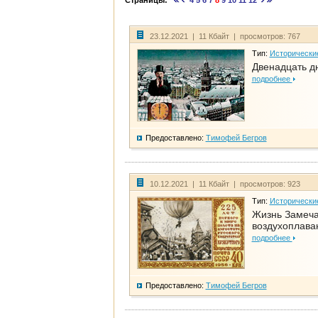
Страницы:
4
5
6
7
8
9
10
11
12
23.12.2021 | 11 Кбайт | просмотров: 767
Тип:
Исторически
Двенадцать д
подробнее
Предоставлено:
Тимофей Бегров
10.12.2021 | 11 Кбайт | просмотров: 923
Тип:
Исторически
Жизнь Замеча
воздухоплава
подробнее
Предоставлено:
Тимофей Бегров