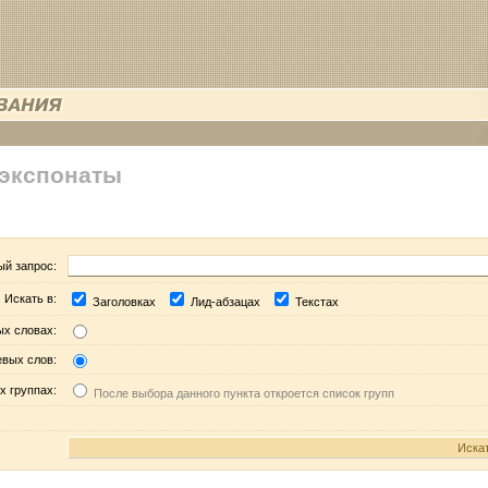
 экспонаты
ый запрос:
Искать в:
Заголовках
Лид-абзацах
Текстах
ых словах:
евых слов:
х группах:
После выбора данного пункта откроется список групп