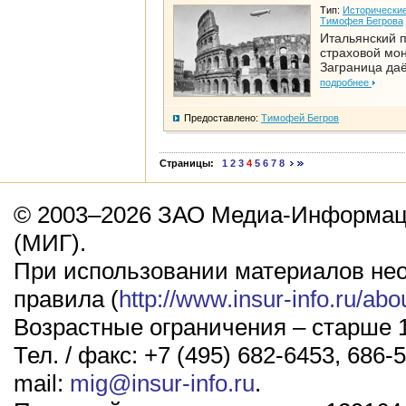
Тип:
Исторические
Тимофея Бегрова
Итальянский п
страховой мо
Заграница да
подробнее
Предоставлено:
Тимофей Бегров
Страницы:
1
2
3
4
5
6
7
8
© 2003–2026 ЗАО Медиа-Информаци
(МИГ).
При использовании материалов не
правила (
http://www.insur-info.ru/abo
Возрастные ограничения – старше 1
Тел. / факс: +7 (495) 682-6453, 686-5
mail:
mig@insur-info.ru
.