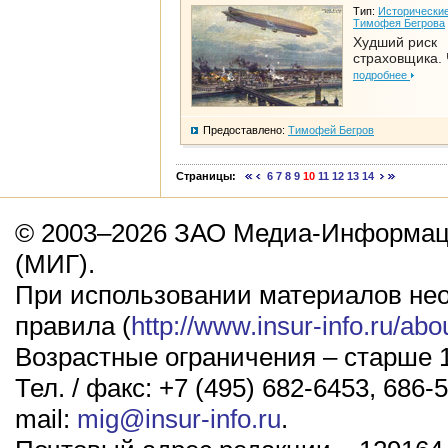
Тип:
Исторические
Тимофея Бегрова
Худший риск
страховщика. 
подробнее
Предоставлено:
Тимофей Бегров
Страницы:
6
7
8
9
10
11
12
13
14
© 2003–2026 ЗАО Медиа-Информаци
(МИГ).
При использовании материалов не
правила (
http://www.insur-info.ru/abo
Возрастные ограничения – старше 1
Тел. / факс: +7 (495) 682-6453, 686-5
mail:
mig@insur-info.ru
.