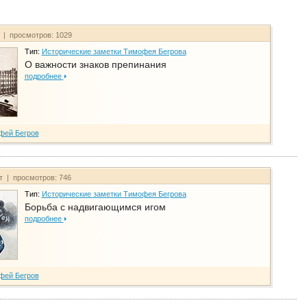
т | просмотров: 1029
Тип:
Исторические заметки Тимофея Бегрова
О важности знаков препинания
подробнее
фей Бегров
йт | просмотров: 746
Тип:
Исторические заметки Тимофея Бегрова
Борьба с надвигающимся игом
подробнее
фей Бегров