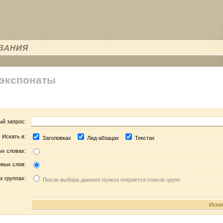
 экспонаты
ый запрос:
Искать в:
Заголовках
Лид-абзацах
Текстах
ых словах:
евых слов:
х группах:
После выбора данного пункта откроется список групп