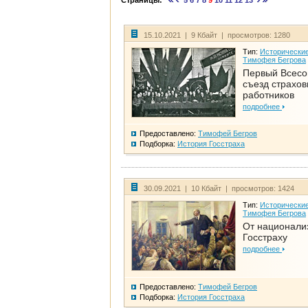
Страницы:
5
6
7
8
9
10
11
12
13
15.10.2021 | 9 Кбайт | просмотров: 1280
Тип:
Исторические
Тимофея Бегрова
Первый Всес
съезд страхо
работников
подробнее
Предоставлено:
Тимофей Бегров
Подборка:
История Госстраха
30.09.2021 | 10 Кбайт | просмотров: 1424
Тип:
Исторические
Тимофея Бегрова
От национали
Госстраху
подробнее
Предоставлено:
Тимофей Бегров
Подборка:
История Госстраха