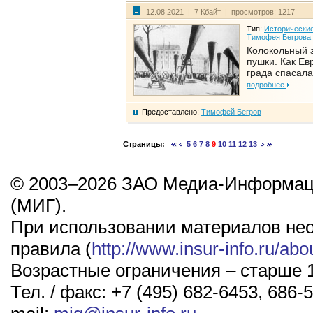
12.08.2021 | 7 Кбайт | просмотров: 1217
Тип:
Исторические
Тимофея Бегрова
Колокольный 
пушки. Как Ев
града спасала
подробнее
Предоставлено:
Тимофей Бегров
Страницы:
5
6
7
8
9
10
11
12
13
© 2003–2026 ЗАО Медиа-Информаци
(МИГ).
При использовании материалов не
правила (
http://www.insur-info.ru/abo
Возрастные ограничения – старше 1
Тел. / факс: +7 (495) 682-6453, 686-5