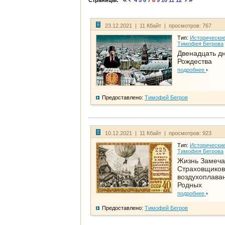
Страницы:
4
5
6
7
8
9
10
11
12
23.12.2021 | 11 Кбайт | просмотров: 767
Тип:
Исторические
Тимофея Бегрова
Двенадцать д
Рождества
подробнее
Предоставлено:
Тимофей Бегров
10.12.2021 | 11 Кбайт | просмотров: 923
Тип:
Исторические
Тимофея Бегрова
Жизнь Замеча
Страховщиков
воздухоплаван
Родных
подробнее
Предоставлено:
Тимофей Бегров