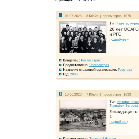
Страницы:
1
2
3
4
5
01.07.2023 | 8 Кбайт | просмотров: 1075
Тип:
Газеты, журн
20 лет ОСАГО.
и РГС
подробнее
Владелец :
Росгосстрах
Предоставлено:
Росгосстрах
Название страховой организации:
Госстрах
Год:
2003
10.06.2023 | 7 Кбайт | просмотров: 1033
Тип:
Исторические
Тимофея Бегрова
Ликвидация ог
1
подробнее
Предоставлено:
Тимофей Бегров