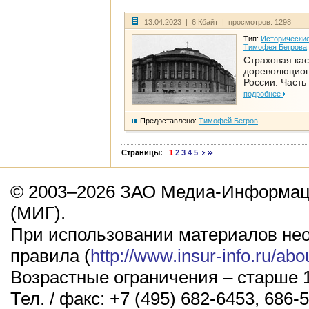
13.04.2023 | 6 Кбайт | просмотров: 1298
Тип:
Исторические
Тимофея Бегрова
Страховая кас
дореволюцио
России. Часть
подробнее
Предоставлено:
Тимофей Бегров
Страницы:
1
2
3
4
5
© 2003–2026 ЗАО Медиа-Информаци
(МИГ).
При использовании материалов не
правила (
http://www.insur-info.ru/abo
Возрастные ограничения – старше 1
Тел. / факс: +7 (495) 682-6453, 686-5