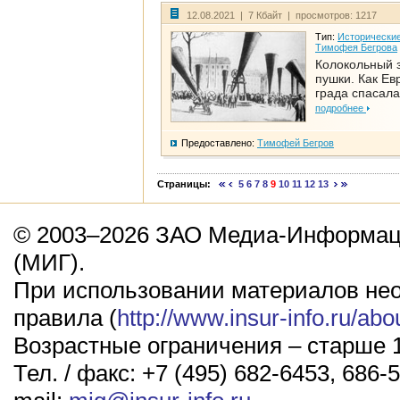
12.08.2021 | 7 Кбайт | просмотров: 1217
Тип:
Исторические
Тимофея Бегрова
Колокольный 
пушки. Как Ев
града спасала
подробнее
Предоставлено:
Тимофей Бегров
Страницы:
5
6
7
8
9
10
11
12
13
© 2003–2026 ЗАО Медиа-Информаци
(МИГ).
При использовании материалов не
правила (
http://www.insur-info.ru/abo
Возрастные ограничения – старше 1
Тел. / факс: +7 (495) 682-6453, 686-5