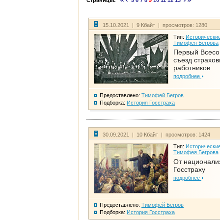
Страницы:
5
6
7
8
9
10
11
12
13
15.10.2021 | 9 Кбайт | просмотров: 1280
Тип:
Исторические
Тимофея Бегрова
Первый Всес
съезд страхо
работников
подробнее
Предоставлено:
Тимофей Бегров
Подборка:
История Госстраха
30.09.2021 | 10 Кбайт | просмотров: 1424
Тип:
Исторические
Тимофея Бегрова
От национали
Госстраху
подробнее
Предоставлено:
Тимофей Бегров
Подборка:
История Госстраха