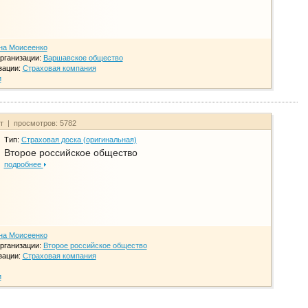
на Моисеенко
рганизации:
Варшавское общество
зации:
Страховая компания
и
йт | просмотров: 5782
Тип:
Страховая доска (оригинальная)
Второе российское общество
подробнее
на Моисеенко
рганизации:
Второе российское общество
зации:
Страховая компания
и