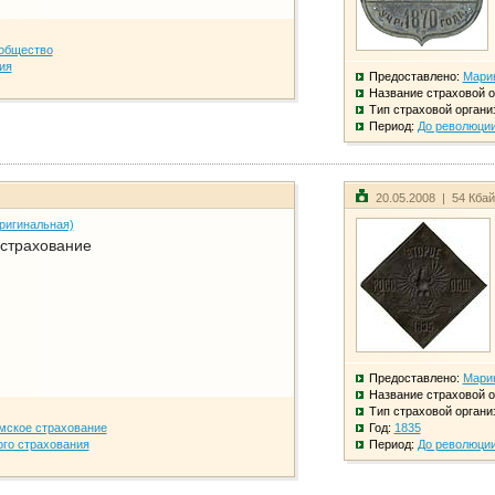
общество
ия
Предоставлено:
Мари
Название страховой о
Тип страховой органи
Период:
До революци
20.05.2008 | 54 Кба
ригинальная)
 страхование
Предоставлено:
Мари
Название страховой о
Тип страховой органи
мское страхование
Год:
1835
го страхования
Период:
До революци