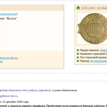
20.05.2008 | 80 Кба
(оригинальная)
во "Волга"
Предоставлено:
Мари
Название страховой о
Тип страховой органи
бщество Волга
Период:
До революци
ия
а (
http://www.insur-info.ru/about_mig/rules/
), ссылка обязательна.
g@insur-info.ru
.
 22 декабря 2006 года.
сетей и анализа нашего трафика. Продолжая пользоваться данным сайтом, 