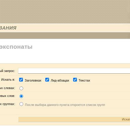
 экспонаты
ый запрос:
Искать в:
Заголовках
Лид-абзацах
Текстах
ых словах:
евых слов:
х группах:
После выбора данного пункта откроется список групп