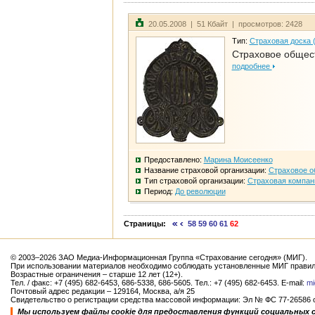
20.05.2008 | 51 Кбайт | просмотров: 2428
Тип:
Страховая доска 
Страховое общест
подробнее
Предоставлено:
Марина Моисеенко
Название страховой организации:
Страховое о
Тип страховой организации:
Страховая компан
Период:
До революции
Страницы:
58
59
60
61
62
© 2003–2026 ЗАО Медиа-Информационная Группа «Страхование сегодня» (МИГ).
При использовании материалов необходимо соблюдать установленные МИГ правил
Возрастные ограничения – старше 12 лет (12+).
Тел. / факс: +7 (495) 682-6453, 686-5338, 686-5605. Тел.: +7 (495) 682-6453. E-mail:
mi
Почтовый адрес редакции – 129164, Москва, а/я 25
Свидетельство о регистрации средства массовой информации: Эл № ФС 77-26586 от
Мы используем файлы cookie для предоставления функций социальных 