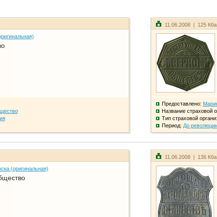
11.06.2008 | 125 Кб
оригинальная)
во
Предоставлено:
Мари
бщество
Название страховой о
ия
Тип страховой органи
Период:
До революци
11.06.2008 | 136 Кб
ска (оригинальная)
бщество