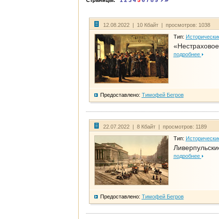
Страницы:
1
2
3
4
5
6
7
8
9
12.08.2022 | 10 Кбайт | просмотров: 1038
Тип:
Исторически
«Нестраховое
подробнее
Предоставлено:
Тимофей Бегров
22.07.2022 | 8 Кбайт | просмотров: 1189
Тип:
Исторически
Ливерпульски
подробнее
Предоставлено:
Тимофей Бегров