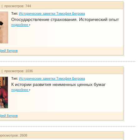
т | просмотров: 744
Тип:
Исторические заметки Тимофея Бегрова
Огосударствление страхования. Исторический опыт
подробнее
фей Бегров
т | просмотров: 1036
Тип:
Исторические заметки Тимофея Бегрова
К истории развития неименных ценных бумаг
подробнее
фей Бегров
просмотров: 2608