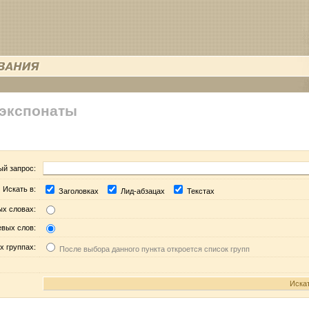
 экспонаты
ый запрос:
Искать в:
Заголовках
Лид-абзацах
Текстах
ых словах:
евых слов:
х группах:
После выбора данного пункта откроется список групп