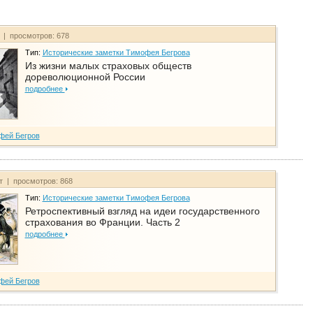
т | просмотров: 678
Тип:
Исторические заметки Тимофея Бегрова
Из жизни малых страховых обществ
дореволюционной России
подробнее
фей Бегров
йт | просмотров: 868
Тип:
Исторические заметки Тимофея Бегрова
Ретроспективный взгляд на идеи государственного
страхования во Франции. Часть 2
подробнее
фей Бегров