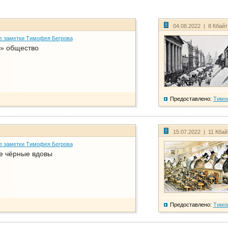
04.08.2022 | 8 Кбай
е заметки Тимофея Бегрова
» общество
Предоставлено:
Тимо
15.07.2022 | 11 Кба
е заметки Тимофея Бегрова
е чёрные вдовы
Предоставлено:
Тимо